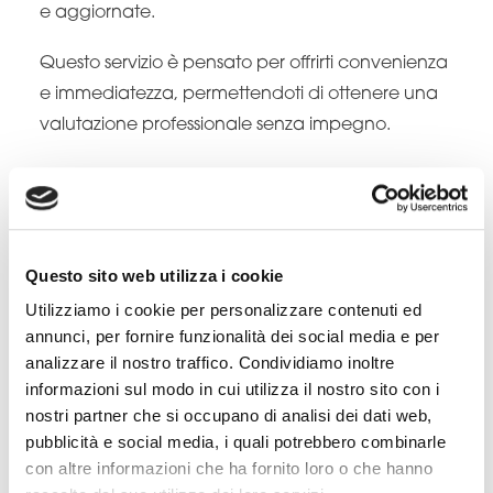
e aggiornate.
Questo servizio è pensato per offrirti convenienza
e immediatezza, permettendoti di ottenere una
valutazione professionale senza impegno.
VOGLIO SCOPRIRE QUANTO VALE IL MIO 
IMMOBILE
Questo sito web utilizza i cookie
Il nostro metodo per
Utilizziamo i cookie per personalizzare contenuti ed
VALORIZZA-RE la tua
annunci, per fornire funzionalità dei social media e per
analizzare il nostro traffico. Condividiamo inoltre
casa
informazioni sul modo in cui utilizza il nostro sito con i
nostri partner che si occupano di analisi dei dati web,
Analisi Comparativa di Mercato (ACM):
pubblicità e social media, i quali potrebbero combinarle
con altre informazioni che ha fornito loro o che hanno
Questo approccio valuta i prezzi delle