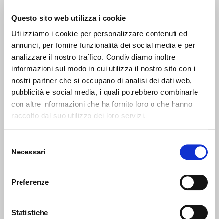
giuseppe.dellarocca@tamre.it
Questo sito web utilizza i cookie
Scopri le recensioni associate
Utilizziamo i cookie per personalizzare contenuti ed
annunci, per fornire funzionalità dei social media e per
analizzare il nostro traffico. Condividiamo inoltre
informazioni sul modo in cui utilizza il nostro sito con i
Stefano Tamaro
nostri partner che si occupano di analisi dei dati web,
pubblicità e social media, i quali potrebbero combinarle
AGENTE SENIOR
con altre informazioni che ha fornito loro o che hanno
raccolto dal suo utilizzo dei loro servizi.
Ho 25 anni ma lavoro in questo settore da quando ne
ho 20... Fin da bambino ho respirato aria di case, a
casa mia si è sempre parlato di immobili, di mutui e di
Selezione
rogiti. Non avrei potuto fare nessun altro lavoro. In
Necessari
del
questi anni mi sono specializzato nella vendita delle
consenso
case tramite un metodo famosissimo in America, ma
ancora poco conosciuto in Italia: L’OPEN HOUSE. È un
Preferenze
sistema di vendita che prevede ”aprire le porte”
dell’immobile per un breve lasso di tempo (di solito uno,
massimo due giorni) a tutti i potenziali acquirenti. Così
Statistiche
facendo innanzitutto si da l’opportunità a TUTTI gli