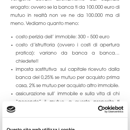
erogato: ovvero se la banca ti da 100.000 euro di
mutuo in realtà non ve ne da 100.000 ma di
meno. Vediamo quanto meno:
costo perizia dell’ immobile: 300 – 500 euro
costo d’istruttoria (ovvero i costi di apertura
pratica): variano da banca a banca…
chiedete!!
imposta sostitutiva sul capitale ricevuto dalla
banca del 0,25% se mutuo per acquisto prima
casa, 2% se mutuo per acquisto altro immobile.
assicurazione sull’ immobile e sulla vita di chi
“accende” il mutuo, a questo proposito ti
consiglio di informarti molto bene perché
molte banche cercano di vendere le loro
polizze, decisamente meno economiche di
Questo sito web utilizza i cookie