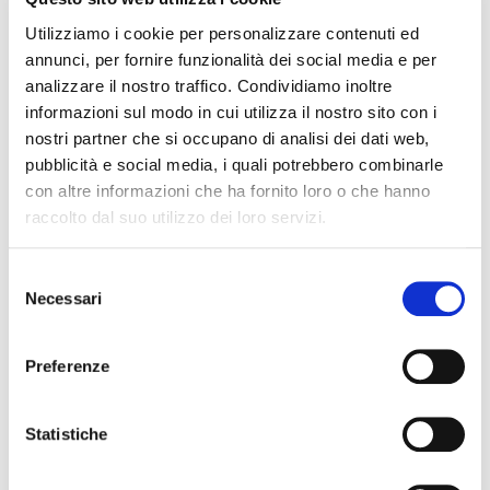
quelle fatte dalle compagnie assicuratrici.
Utilizziamo i cookie per personalizzare contenuti ed
annunci, per fornire funzionalità dei social media e per
NB: Come anticipato anche il contratto di mutuo
analizzare il nostro traffico. Condividiamo inoltre
ha un costo e tendenzialmente si aggira tra i
informazioni sul modo in cui utilizza il nostro sito con i
1.200 e i 2.000 euro, anche in questo caso,
nostri partner che si occupano di analisi dei dati web,
aumenta all’ aumentare dell’importo del mutuo.
pubblicità e social media, i quali potrebbero combinarle
con altre informazioni che ha fornito loro o che hanno
raccolto dal suo utilizzo dei loro servizi.
Agenzia immobiliare
Selezione
Necessari
del
A trieste mediamente chi acquista casa paga il
consenso
4% sul prezzo finale. La percentuale può variare
Preferenze
in base al prezzo della casa, più aumenta il
prezzo della casa minore sarà la percentuale
Statistiche
applicata dall’agenzia.