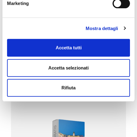
Diffida da agenzie che richiedono importi più
Marketing
elevati, salvo rarissime eccezioni.
Mostra dettagli
Accetta tutti
Accetta selezionati
Rifiuta