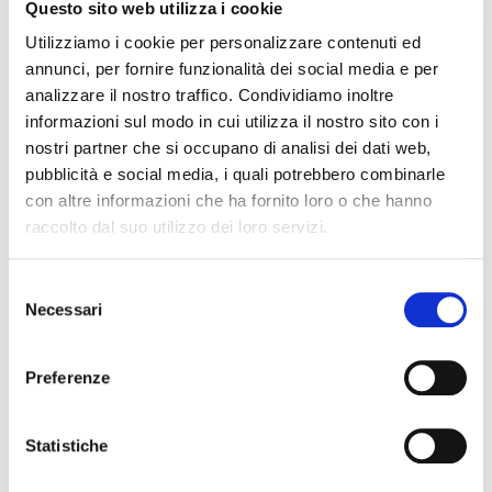
Questo sito web utilizza i cookie
perché sta vendendo una casa che ti piace,
Utilizziamo i cookie per personalizzare contenuti ed
potrebbe non essere il miglior agente sulla
annunci, per fornire funzionalità dei social media e per
piazza.
analizzare il nostro traffico. Condividiamo inoltre
L’agente per convincerti a fare “il grande
informazioni sul modo in cui utilizza il nostro sito con i
passo” di acquistare la casa che hai visto e di
nostri partner che si occupano di analisi dei dati web,
pubblicità e social media, i quali potrebbero combinarle
vendere la tua sarà doppiamente tentato di
con altre informazioni che ha fornito loro o che hanno
valutarti un po’ di più il tuo immobile.
raccolto dal suo utilizzo dei loro servizi.
Quindi anche in questo caso richiedi almeno
Selezione
una valutazione di un altro agente dicendo che
Necessari
del
l’immobile molto probabilmente non sarà messo
consenso
in vendita.
Preferenze
Te lo ripeto quindi un ultima volta,
una corretta
stima commerciale è fondamentale per
Statistiche
vendere casa a Trieste in tempi brevi e al