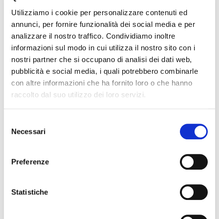
tenendo conto di quello che c’è in vendita di
Utilizziamo i cookie per personalizzare contenuti ed
simile nella stessa zona, e studio un piano
annunci, per fornire funzionalità dei social media e per
marketing personalizzato per ogni immobile.
analizzare il nostro traffico. Condividiamo inoltre
A questo punto bisogna SELEZIONARE i clienti
informazioni sul modo in cui utilizza il nostro sito con i
potenzialmente interessati ed infine chiudere la
nostri partner che si occupano di analisi dei dati web,
trattativa quando deve essere chiusa….se speri
pubblicità e social media, i quali potrebbero combinarle
che nel 2015 le case si vendano da sole…beh
con altre informazioni che ha fornito loro o che hanno
raccolto dal suo utilizzo dei loro servizi.
stai fresco.
Selezione
Necessari
del
Se hai una casa da vendere nel territorio di
consenso
Trieste scrivi a
info@tamre.it
per ricevere
Preferenze
maggiori informazioni e ricevere una consulenza
e/o valutazione completamente gratuita oppure
Statistiche
visita il
nostro sito
e compila il form, verrai
ricontattato immediatamente!