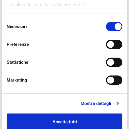
raccolto dal suo utilizzo dei loro servizi.
Selezione
Hai deciso di vendere la tua
Necessari
del
casa o stai già provando a
consenso
venderla senza risultati da
Preferenze
qualche tempo?
Statistiche
Allora devi conoscere le 6
strategie per vendere casa a
Trieste!
Marketing
Mostra dettagli
Accetta tutti