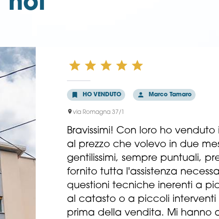
i
noi
HO VENDUTO
Marco Tamaro
via Romagna 37/1
Bravissimi! Con loro ho vendut
al prezzo che volevo in due m
gentilissimi, sempre puntuali, pr
fornito tutta l'assistenza neces
questioni tecniche inerenti a pi
al catasto o a piccoli intervent
prima della vendita. Mi hanno 