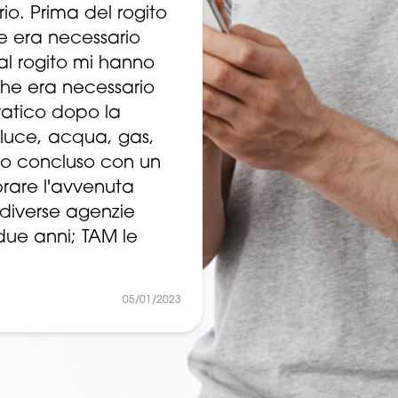
io. Prima del rogito
e era necessario
l rogito mi hanno
che era necessario
cratico dopo la
 luce, acqua, gas,
nno concluso con un
brare l'avvenuta
 diverse agenzie
 due anni; TAM le
05/01/2023