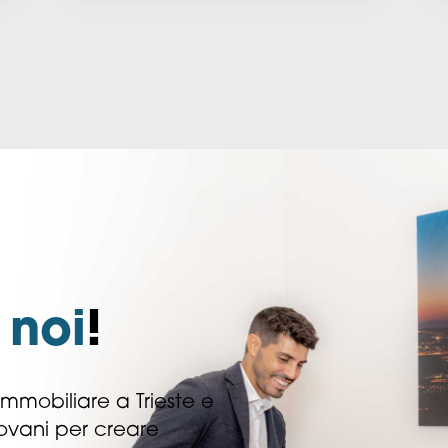
noi
!
immobiliare a Trieste e
ovani per creare