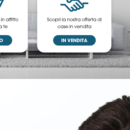
n affitto
Scopri la nostra offerta di
a te
case in vendita
TO
IN VENDITA